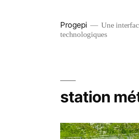
Skip
to
Progepi
Une interface
content
technologiques
station mé