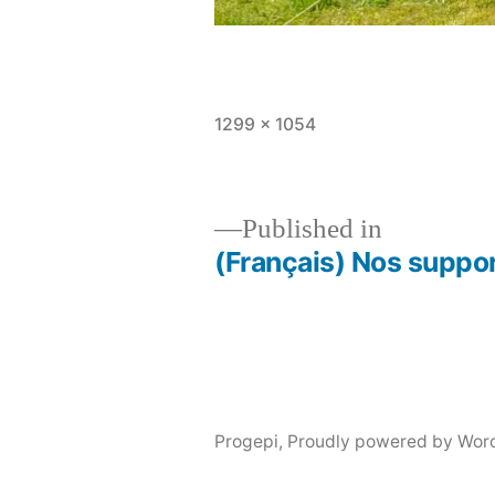
Full
1299 × 1054
size
Published in
(Français) Nos suppo
Post
navigation
Progepi
,
Proudly powered by Wor