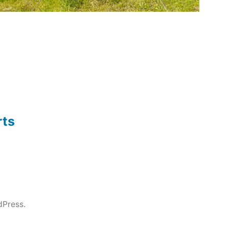
rts
dPress.