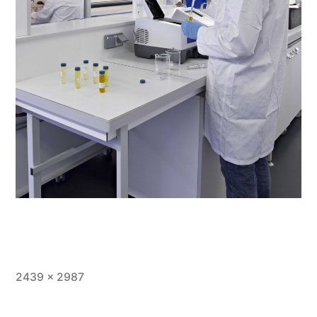
Full
2439 × 2987
size