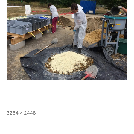
Full
3264 × 2448
size