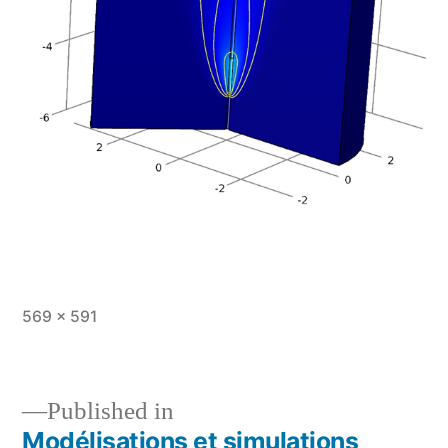
Full
569 × 591
size
Published in
Modélisations et simulations