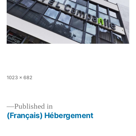
Full
1023 × 682
size
Published in
(Français) Hébergement
Post
navigation