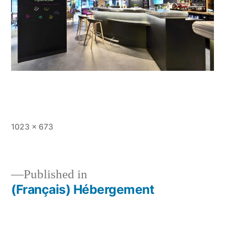
Full
1023 × 673
size
Published in
(Français) Hébergement
Post
navigation