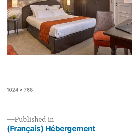
Full
1024 × 768
size
Published in
(Français) Hébergement
Post