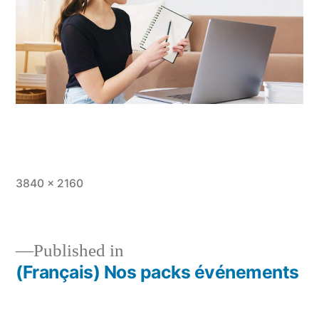
Full
3840 × 2160
size
Published in
(Français) Nos packs événements
Post