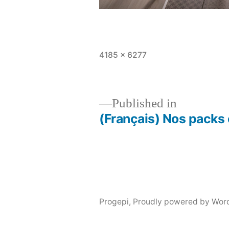
Full
4185 × 6277
size
Published in
(Français) Nos pack
Post
navigation
Progepi
,
Proudly powered by Wor