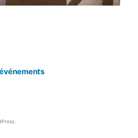
s événements
dPress.