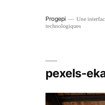
Skip
to
Progepi
Une interface
content
technologiques
pexels-ek