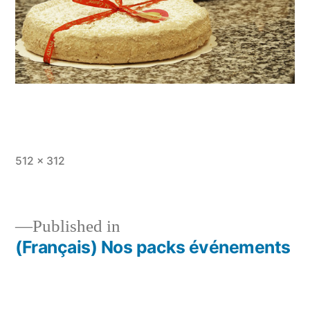
Full
512 × 312
size
Published in
(Français) Nos packs événements
Post
navigation