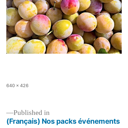
Full
640 × 426
size
Published in
(Français) Nos packs événements
Post