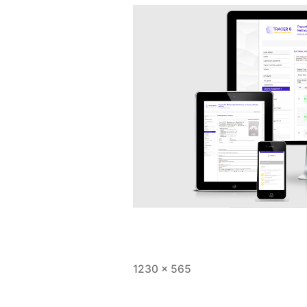
Full
1230 × 565
size