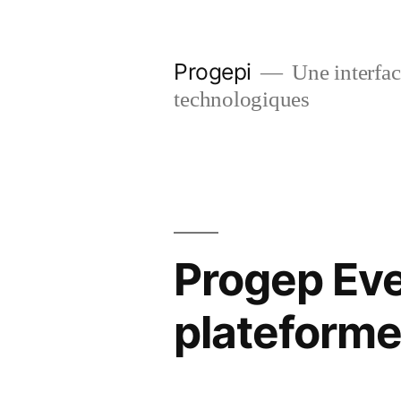
Skip
to
Progepi
Une interface
content
technologiques
Progep Eve
plateforme