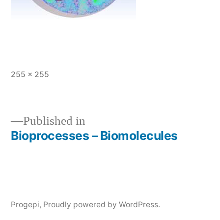
Full
255 × 255
size
Published in
Bioprocesses – Biomolecules
Post
navigation
Progepi
,
Proudly powered by WordPress.