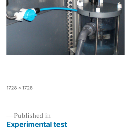
Full
1728 × 1728
size
Published in
Experimental test
Post