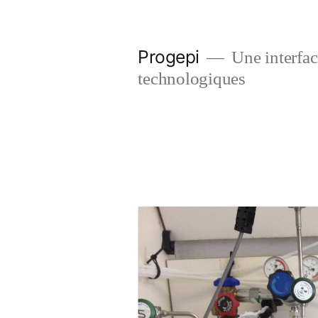
Skip
to
Progepi
Une interface
content
technologiques