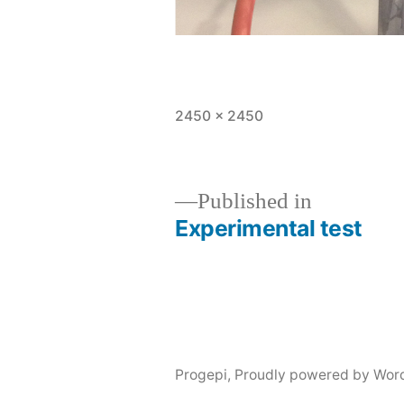
Full
2450 × 2450
size
Published in
Experimental test
Post
navigation
Progepi
,
Proudly powered by Wor