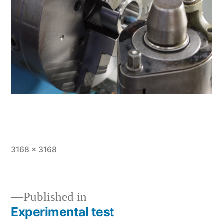
Full
3168 × 3168
size
Published in
Experimental test
Post