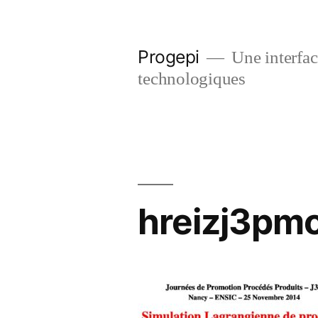
Skip
to
Progepi
Une interface
content
technologiques
hreizj3pmo