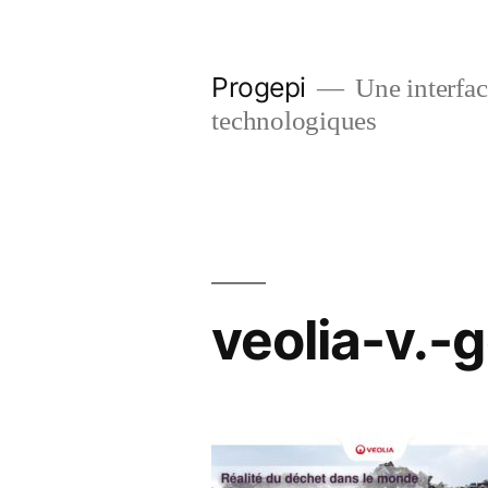
Skip
to
Progepi
Une interface
content
technologiques
veolia-v.-