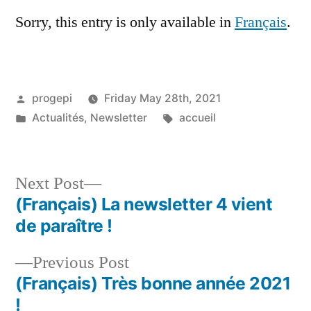
Sorry, this entry is only available in
Français
.
Posted
progepi
Friday May 28th, 2021
by
Posted
Tags:
Actualités
,
Newsletter
accueil
in
Next
Next Post
post:
(Français) La newsletter 4 vient
Post
de paraître !
navigation
Previous
Previous Post
post:
(Français) Très bonne année 2021
!