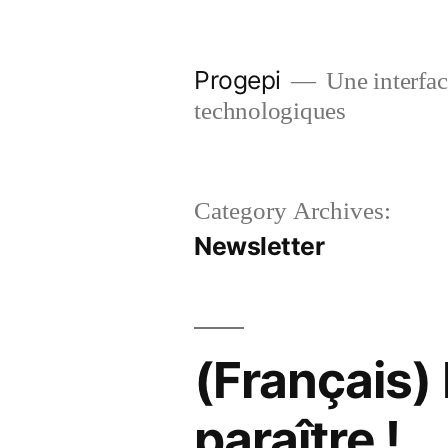
Skip
to
Progepi
Une interface
content
technologiques
Category Archives:
Newsletter
(Français) 
paraître !