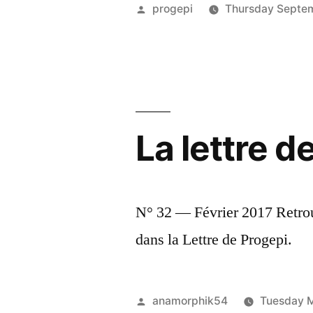
Posted
progepi
Thursday Septem
by
La lettre d
N° 32 — Février 2017 Retrou
dans la Lettre de Progepi.
Posted
anamorphik54
Tuesday M