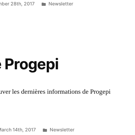
Posted
ber 28th, 2017
Newsletter
in
e Progepi
ver les dernières informations de Progepi
Posted
arch 14th, 2017
Newsletter