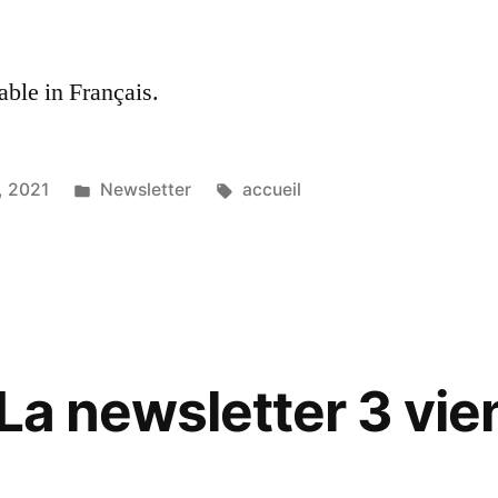
lable in Français.
Posted
Tags:
, 2021
Newsletter
accueil
in
La newsletter 3 vie