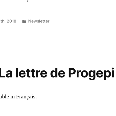
Posted
th, 2018
Newsletter
in
La lettre de Progepi
lable in Français.