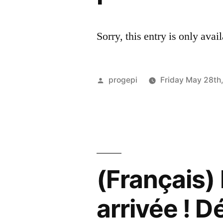
Sorry, this entry is only avai
Posted
progepi
Friday May 28th
by
(Français) 
arrivée ! D