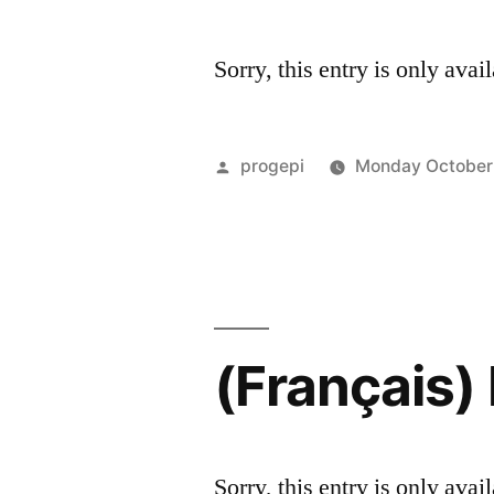
Sorry, this entry is only avai
Posted
progepi
Monday October 
by
(Français) 
Sorry, this entry is only avai