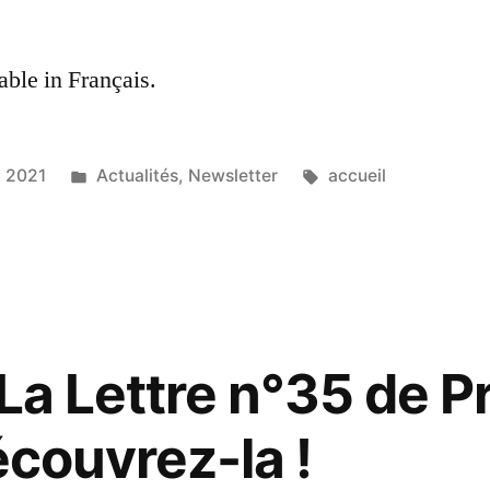
lable in Français.
Posted
Tags:
, 2021
Actualités
,
Newsletter
accueil
in
La Lettre n°35 de P
écouvrez-la !