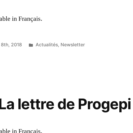
lable in Français.
Posted
8th, 2018
Actualités
,
Newsletter
in
La lettre de Progepi
lable in Français.