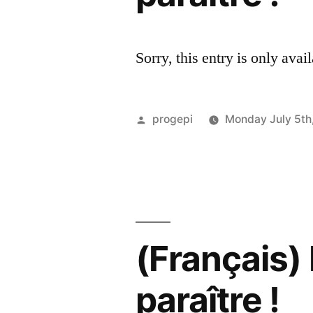
Sorry, this entry is only avai
Posted
progepi
Monday July 5th
by
(Français) 
paraître !