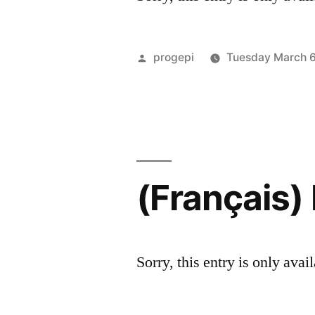
Posted
progepi
Tuesday March 6
by
(Français) 
Sorry, this entry is only avai